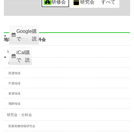
研修会
研究会
すべて
Google
購
で
読
地域・研究会・分科会
地区支部
iCal
購
で
読
岐阜地域
西濃地域
中濃地域
東濃地域
飛騨地域
研究会・分科会
医療画像情報研究会