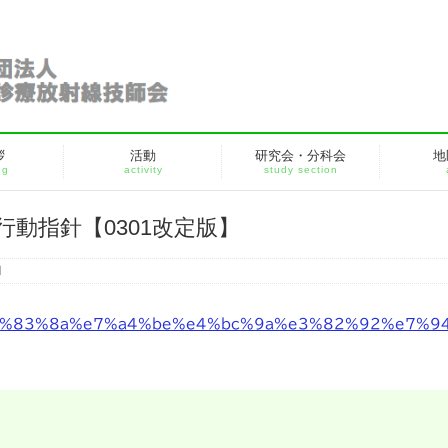
拶
活動
研究会・分科会
地
ng
activity
study section
動指針【0301改定版】
】
%83%8a%e7%a4%be%e4%bc%9a%e3%82%92%e7%9