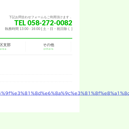
下記お問合わせフォームもご利用頂けます．
TEL 058-272-0082
執務時間 13:00 - 16:00 [ 土・日・祝日除く ]
区支部
その他
area
others
4%9f%e3%81%8d%e6%8a%9c%e3%81%8f%e8%a1%8