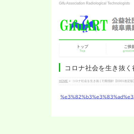
Gifu Association Radiological Technologists
トップ
ご挨
Top
greeti
コロナ社会を生き抜く行
HOME
»
コロナ社会を生き抜く行動指針【0301改定版
%e3%82%b3%e3%83%ad%e3