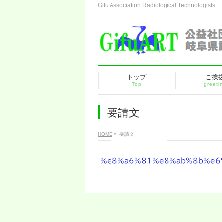
Gifu Association Radiological Technologists
トップ
ご挨
Top
greeti
要請文
HOME
»
要請文
%e8%a6%81%e8%ab%8b%e6