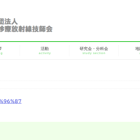
拶
活動
研究会・分科会
地
ng
activity
study section
%96%87