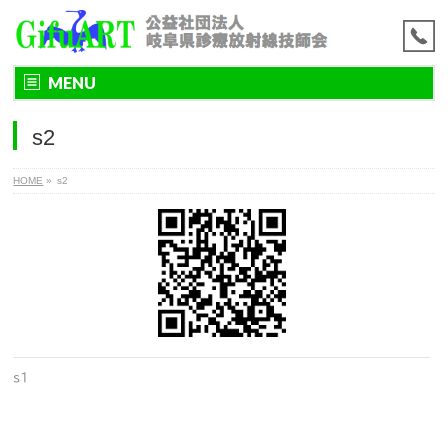
MENU
s2
HOME
»
s2
s1