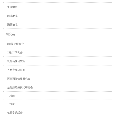
東濃地域
西濃地域
飛騨地域
研究会
MR技術研究会
X線CT研究会
乳房画像研究会
人材育成分科会
医療画像情報研究会
放射線治療技術研究会
ご報告
ご案内
核医学談話会