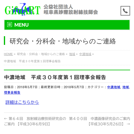
MENU
研究会・分科会・地域からのご連絡
HOME
»
研究会・分科会・地域からのご連絡
»
地域
»
中濃地域
»
中濃地域 平成３０年度第１回理事会報告
中濃地域 平成３０年度第１回理事会報告
投稿日 : 2018年5月7日
最終更新日時 : 2018年5月7日
カテゴリー :
中濃地域
,
地域
,
理事会報告
詳細はこちらから
←
第６４回 放射線治療技術研究会の
第４００回 中濃画像研究会のご案内
ご案内 【平成30年6月9日】
【平成30年5月26日】
→