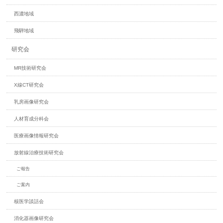
西濃地域
飛騨地域
研究会
MR技術研究会
X線CT研究会
乳房画像研究会
人材育成分科会
医療画像情報研究会
放射線治療技術研究会
ご報告
ご案内
核医学談話会
消化器画像研究会