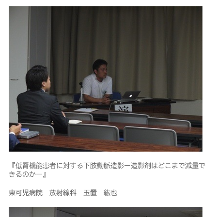
『低腎機能患者に対する下肢動脈造影ー造影剤はどこまで減量で
きるのかー』
東可児病院 放射線科 玉置 紘也