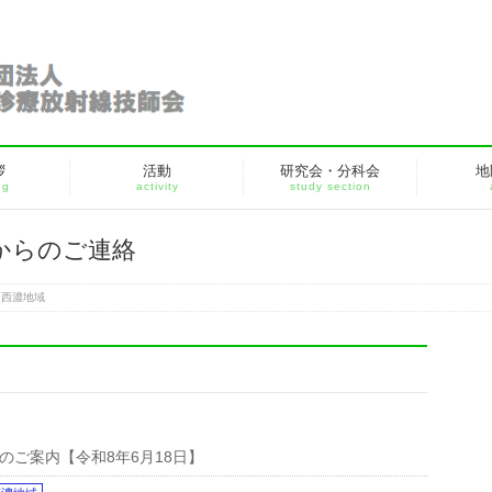
拶
活動
研究会・分科会
地
ng
activity
study section
からのご連絡
西濃地域
のご案内【令和8年6月18日】