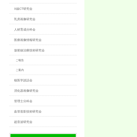
X線CT研究会
乳房画像研究会
人材育成分科会
医療画像情報研究会
放射線治療技術研究会
ご報告
ご案内
核医学談話会
消化器画像研究会
管理士分科会
血管造影技術研究会
超音波研究会