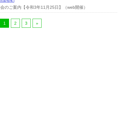
西濃地域
のご案内【令和3年11月25日】（web開催）
1
2
3
»