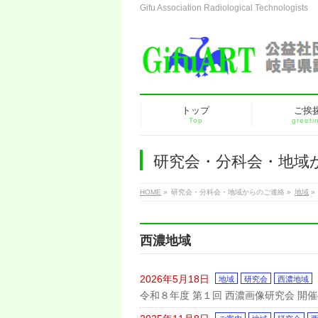
Gifu Association Radiological Technologists
トップ
ご挨
Top
greeti
研究会・分科会・地域
HOME
»
研究会・分科会・地域からのご連絡
»
地域
»
西濃地域
2026年5月18日
地域
研究会
西濃地域
令和８年度 第１回 西濃画像研究会 開催