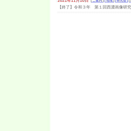
2021年11月10日
ご案内
地域
研究会
【終了】令和３年 第１回西濃画像研究会