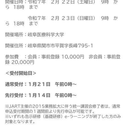
開催日時：令和７年 ２月 ２２日（土曜日） 9時 か
ら 18時 まで
令和７年 ２月 ２３日（日曜日） 9時 か
ら 18時 まで
開催場所：岐阜医療科学大学
開催住所：岐阜県関市市平賀字長峰795-1
参加費 ：会員：事前登録 10,000円 非会員：事前登
録 20,000円
＜受付開始日＞
通常受付：１月２１日 午前0時～
先行受付：１月１４日 午前0時～
※JART主催の2015業務拡大に伴う統一講習会修了者は、通常
申込受付期間の１週間前より先行申込が可能です。
※いずれも告示研修（基礎研修）e-ラーニングが終了した方のみ
対象となります。