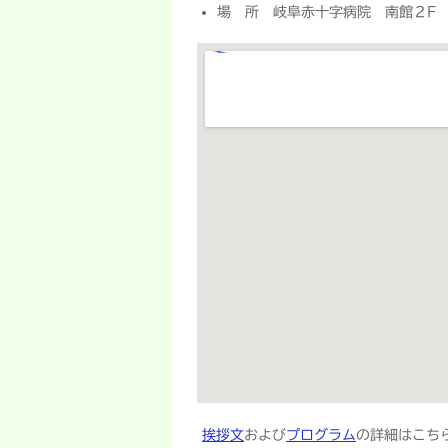
場 所 岐阜赤十字病院 南館２F
挨拶文
および
プログラム
の詳細はこち