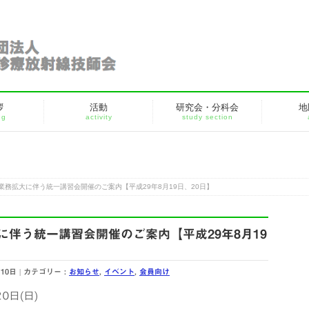
拶
活動
研究会・分科会
地
ng
activity
study section
 業務拡大に伴う統一講習会開催のご案内【平成29年8月19日、20日】
に伴う統一講習会開催のご案内【平成29年8月19
10日
カテゴリー :
お知らせ
,
イベント
,
会員向け
0日(日)