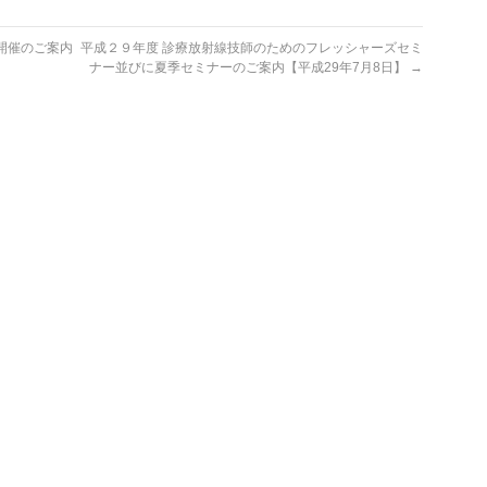
会開催のご案内
平成２９年度 診療放射線技師のためのフレッシャーズセミ
ナー並びに夏季セミナーのご案内【平成29年7月8日】
→