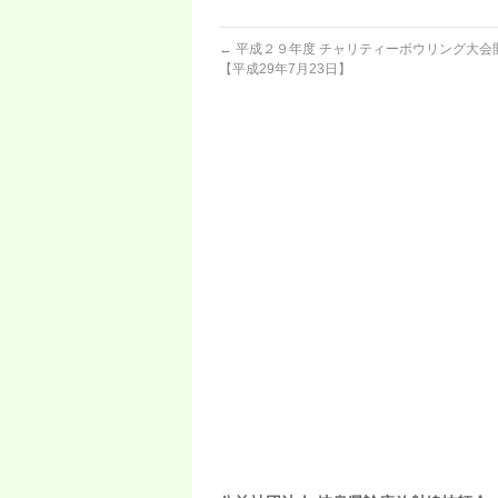
←
平成２９年度 チャリティーボウリング大
【平成29年7月23日】