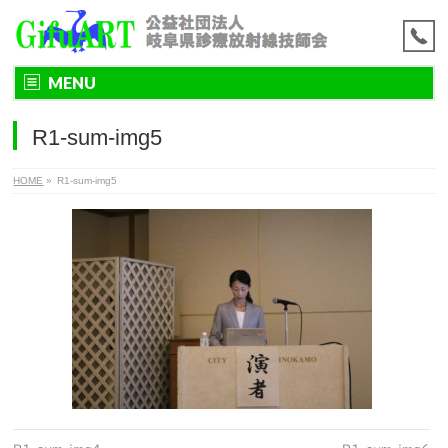
MENU
R1-sum-img5
HOME
»
R1-sum-img5