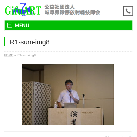
MENU
R1-sum-img8
HOME
»
R1-sum-img8