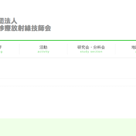
拶
活動
研究会・分科会
地
ng
activity
study section