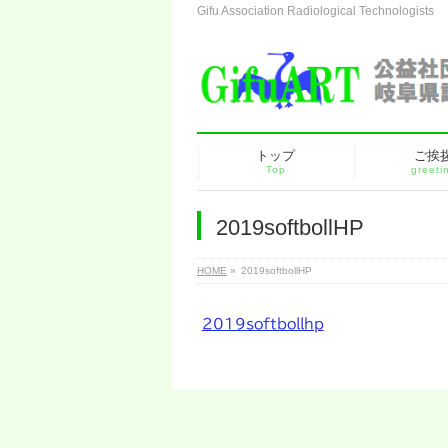
Gifu Association Radiological Technologists
トップ
ご挨
Top
greeti
2019softbollHP
HOME
»
2019softbollHP
2019softbollhp