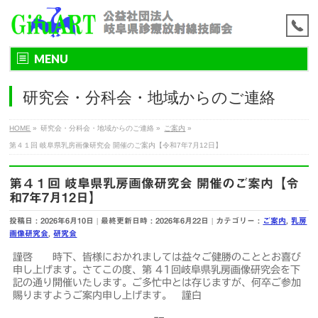
MENU
研究会・分科会・地域からのご連絡
HOME
»
研究会・分科会・地域からのご連絡
»
ご案内
»
第４１回 岐阜県乳房画像研究会 開催のご案内【令和7年7月12日】
第４１回 岐阜県乳房画像研究会 開催のご案内【令
和7年7月12日】
投稿日 : 2026年6月10日
最終更新日時 : 2026年6月22日
カテゴリー :
ご案内
,
乳房
画像研究会
,
研究会
謹啓 時下、皆様におかれましては益々ご健勝のこととお喜び
申し上げます。さてこの度、第 41回岐阜県乳房画像研究会を下
記の通り開催いたします。ご多忙中とは存じますが、何卒ご参加
賜りますようご案内申し上げます。 謹白