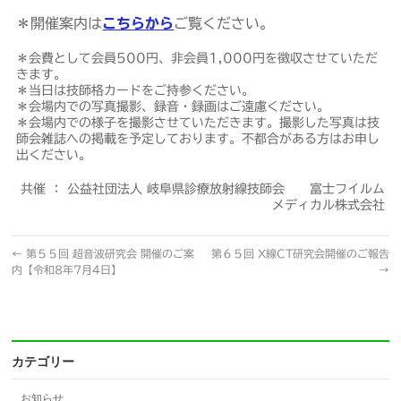
＊開催案内は
こちらから
ご覧ください。
＊会費として会員500円、非会員1,000円を徴収させていただ
きます。
＊当日は技師格カードをご持参ください。
＊会場内での写真撮影、録音・録画はご遠慮ください。
＊会場内での様子を撮影させていただきます。撮影した写真は技
師会雑誌への掲載を予定しております。不都合がある方はお申し
出ください。
共催 ： 公益社団法人 岐阜県診療放射線技師会 富士フイルム
メディカル株式会社
←
第５５回 超音波研究会 開催のご案
第６５回 X線CT研究会開催のご報告
内【令和8年7月4日】
→
カテゴリー
お知らせ