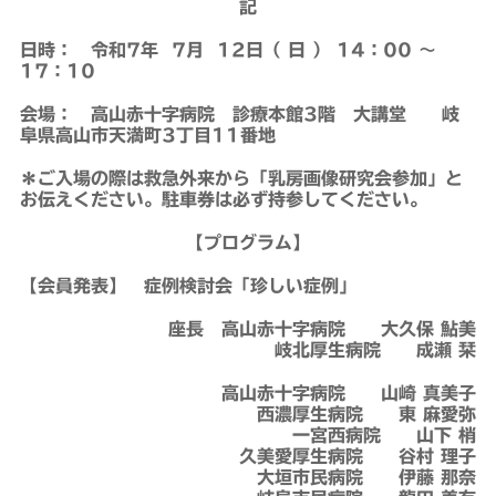
記
日時： 令和7年 7月 12日（ 日 ） 14：00 ～
17：10
会場： 高山赤十字病院 診療本館3階 大講堂 岐
阜県高山市天満町3丁目11番地
＊ご入場の際は救急外来から「乳房画像研究会参加」と
お伝えください。駐車券は必ず持参してください。
【プログラム】
【会員発表】 症例検討会「珍しい症例」
座長 高山赤十字病院 大久保 鮎美
岐北厚生病院 成瀬 栞
高山赤十字病院 山崎 真美子
西濃厚生病院 東 麻愛弥
一宮西病院 山下 梢
久美愛厚生病院 谷村 理子
大垣市民病院 伊藤 那奈