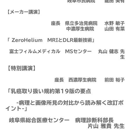
岐阜市民病院 龍田 美有
【メーカー講演】
座長 県立多治見病院 水野 敏子
中濃厚生病院 山田 有菜
「 ZeroHelium MRIとDLR最新技術」
富士フィルムメディカル MSセンター 丸山 健志
先
生
【特別講演】
座長 西濃厚生病院 前田 裕子
「乳癌取り扱い規約第19版の要点
-病理と画像所見の対比から読み解く改訂ポ
イント-」
岐阜県総合医療センター 病理診断科部長
片山 雅貴 先生