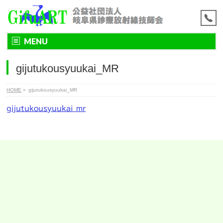
MENU
gijutukousyuukai_MR
HOME
»
gijutukousyuukai_MR
gijutukousyuukai_mr