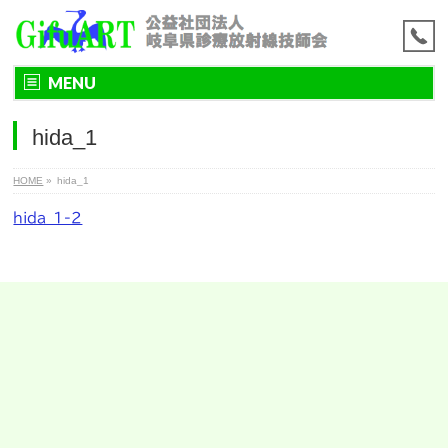
MENU
hida_1
HOME
»
hida_1
hida_1-2