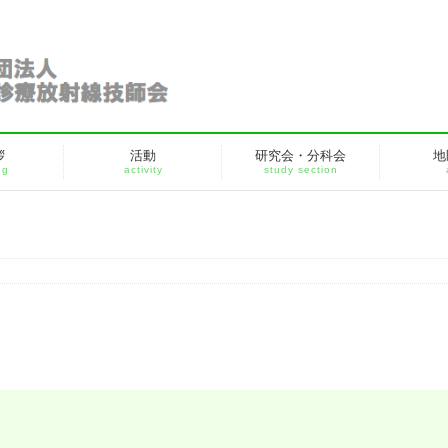
拶
活動
研究会・分科会
地
ng
activity
study section