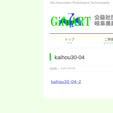
Gifu Association Radiological Technologists
トップ
ご挨
Top
greeti
kaihou30-04
HOME
»
kaihou30-04
kaihou30-04-2