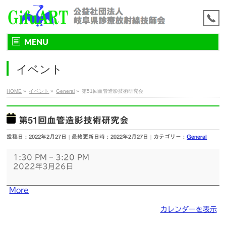
MENU
イベント
HOME
»
イベント
»
General
»
第51回血管造影技術研究会
第51回血管造影技術研究会
投稿日 : 2022年2月27日
最終更新日時 : 2022年2月27日
カテゴリー :
General
第
1:30 PM
–
3:20 PM
51
2022年3月26日
回
血
管
about
More
造
{title}
影
カレンダーを表示
技
術