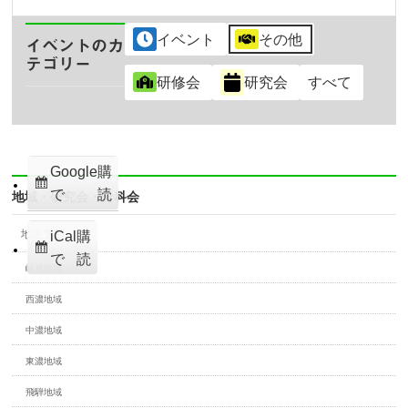
チ
ャ
イベント
その他
イベントのカ
リ
テゴリー
テ
研修会
研究会
すべて
ィ
ー
ボ
ウ
Google
購
リ
で
読
地域・研究会・分科会
ン
グ
地区支部
iCal
購
大
会
で
読
岐阜地域
西濃地域
中濃地域
東濃地域
飛騨地域