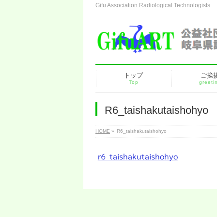
Gifu Association Radiological Technologists
トップ
ご挨
Top
greeti
R6_taishakutaishohyo
HOME
»
R6_taishakutaishohyo
r6_taishakutaishohyo