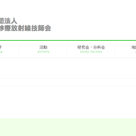
拶
活動
研究会・分科会
地
ng
activity
study section