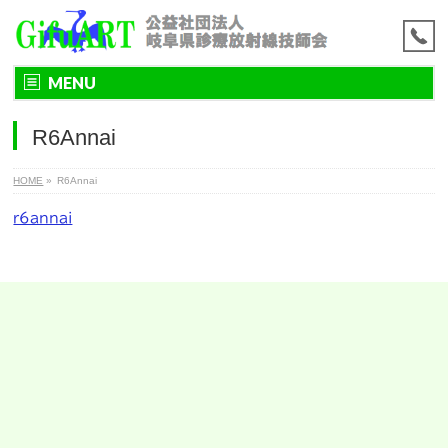
MENU
R6Annai
HOME
»
R6Annai
r6annai