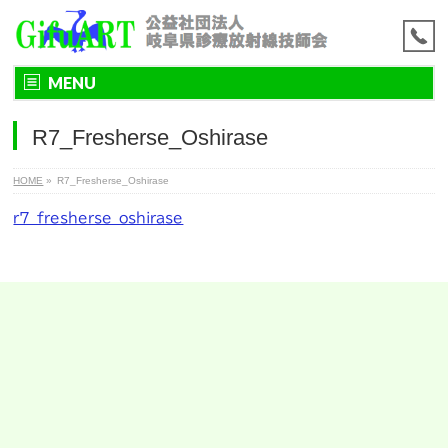
MENU
R7_Fresherse_Oshirase
HOME
»
R7_Fresherse_Oshirase
r7_fresherse_oshirase