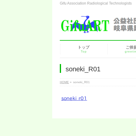
Gifu Association Radiological Technologists
トップ
ご挨
Top
greeti
soneki_R01
HOME
»
soneki_R01
soneki_r01