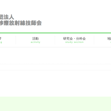
拶
活動
研究会・分科会
地
ng
activity
study section